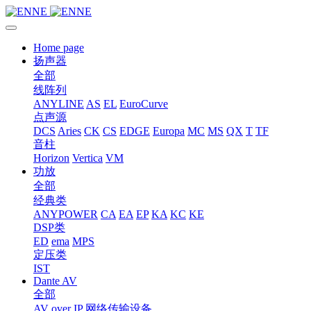
Home page
扬声器
全部
线阵列
ANYLINE
AS
EL
EuroCurve
点声源
DCS
Aries
CK
CS
EDGE
Europa
MC
MS
QX
T
TF
音柱
Horizon
Vertica
VM
功放
全部
经典类
ANYPOWER
CA
EA
EP
KA
KC
KE
DSP类
ED
ema
MPS
定压类
IST
Dante AV
全部
AV over IP 网络传输设备