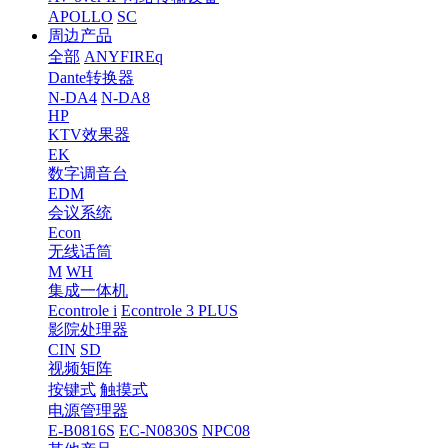
APOLLO
SC
周边产品
全部
ANYFIREq
Dante转换器
N-DA4
N-DA8
HP
KTV效果器
EK
数字调音台
EDM
会议系统
Econ
无线话筒
M
WH
集成一体机
Econtrole i
Econtrole 3 PLUS
影院处理器
CIN
SD
视频矩阵
按键式
触摸式
电源管理器
E-B0816S
EC-N0830S
NPC08