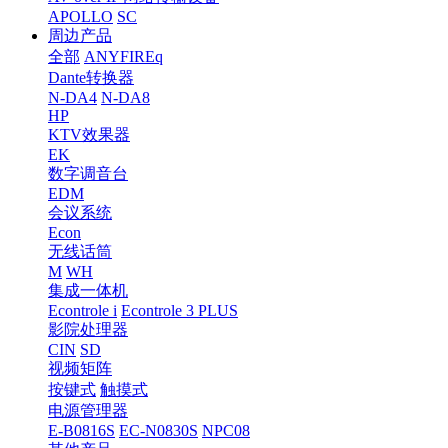
APOLLO
SC
周边产品
全部
ANYFIREq
Dante转换器
N-DA4
N-DA8
HP
KTV效果器
EK
数字调音台
EDM
会议系统
Econ
无线话筒
M
WH
集成一体机
Econtrole i
Econtrole 3 PLUS
影院处理器
CIN
SD
视频矩阵
按键式
触摸式
电源管理器
E-B0816S
EC-N0830S
NPC08