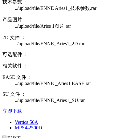
技术参数 ：
../upload/file/ENNE Aries1_技术参数.rar
产品图片 ：
../upload/file/Aries 1图片.rar
2D 文件 ：
../upload/file/ENNE_Aries1_2D.rar
可选配件 ：
相关软件 ：
EASE 文件 ：
../upload/file/ENNE _Aries1 EASE.rar
SU 文件 ：
../upload/file/ENNE_Aries1_SU.rar
立即下载
Vertica 50A
MPS4-2500D