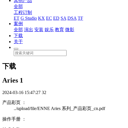
其他产品
全部
工程订制
ET
G Studio
KX
EC
ED
SA
DSA
TF
案例
全部
演出
安装
娱乐
教育
微影
下载
关于
下载
Aries 1
2024-03-16 15:47:27
32
产品彩页 ：
../upload/file/ENNE Aries 系列_产品彩页_cn.pdf
操作手册 ：