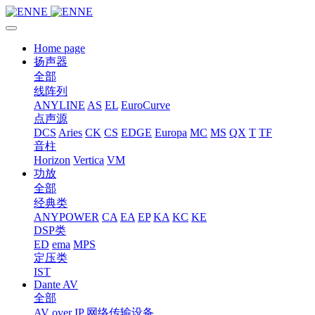
Home page
扬声器
全部
线阵列
ANYLINE
AS
EL
EuroCurve
点声源
DCS
Aries
CK
CS
EDGE
Europa
MC
MS
QX
T
TF
音柱
Horizon
Vertica
VM
功放
全部
经典类
ANYPOWER
CA
EA
EP
KA
KC
KE
DSP类
ED
ema
MPS
定压类
IST
Dante AV
全部
AV over IP 网络传输设备