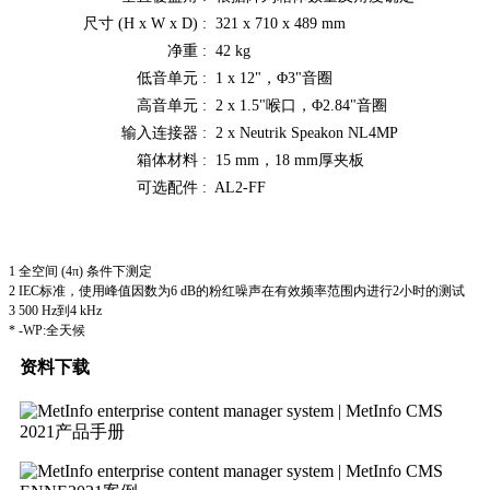
尺寸 (H x W x D) :
321 x 710 x 489 mm
净重 :
42 kg
低音单元 :
1 x 12"，
Φ
3"音圈
高音单元 :
2 x 1.5"喉口，
Φ
2.84"音圈
输入连接器 :
2 x Neutrik Speakon NL4MP
箱体材料 :
15 mm，18 mm厚夹板
可选配件 :
AL2-FF
1 全空间 (4π) 条件下测定
2 IEC标准，使用峰值因数为6 dB的粉红噪声在有效频率范围内进行2小时的测试
3 500 Hz到4 kHz
* -WP:全天候
资料下载
2021产品手册