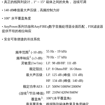
• 真正的线阵列设计，1° ~ 15° 箱体之间的夹角， 连续可调
• 140 dB峰值最大声压级，高频控制力好
• 100° 水平覆盖角度
• AnyPower系列功放和AnyFIREq数字音频处理器全面匹配，FIR滤波器
提供平坦的相位响应
• 安全可靠便捷的吊挂系统
55 Hz - 19 kHz
1
频率范围
(-10 dB) :
70 Hz - 17 kHz
1
频率响应
(±3 dB) :
灵敏度(1w/1m) :
LF: 98 dB/HF: 111 dB
额定阻抗 :
LF: 8 Ohms/HF: 16 Ohms
最大声压级 :
LF: 125 dB (峰值: 131 dB)
HF: 134 dB (峰值: 140 dB)
额定功率AES :
LF: 500W/1000W/2000W
HF: 210W/420W/840W
2
(连续
/节目/峰值)
100°(水平覆盖角)
3
覆盖角
:
垂直覆盖角 :
根据阵列箱体数量及角度确定