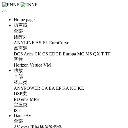
Home page
扬声器
全部
线阵列
ANYLINE
AS
EL
EuroCurve
点声源
DCS
Aries
CK
CS
EDGE
Europa
MC
MS
QX
T
TF
音柱
Horizon
Vertica
VM
功放
全部
经典类
ANYPOWER
CA
EA
EP
KA
KC
KE
DSP类
ED
ema
MPS
定压类
IST
Dante AV
全部
AV over IP 网络传输设备