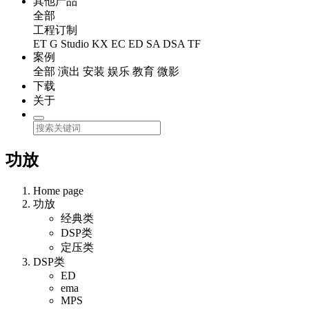
其他产品
全部
工程订制
ET
G Studio
KX
EC
ED
SA
DSA
TF
案例
全部
演出
安装
娱乐
教育
微影
下载
关于
功放
Home page
功放
经典类
DSP类
定压类
DSP类
ED
ema
MPS