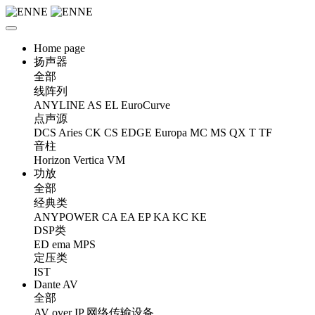
Home page
扬声器
全部
线阵列
ANYLINE
AS
EL
EuroCurve
点声源
DCS
Aries
CK
CS
EDGE
Europa
MC
MS
QX
T
TF
音柱
Horizon
Vertica
VM
功放
全部
经典类
ANYPOWER
CA
EA
EP
KA
KC
KE
DSP类
ED
ema
MPS
定压类
IST
Dante AV
全部
AV over IP 网络传输设备