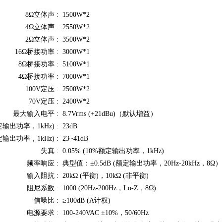
8Ω立体声 :
1500W
*2
4Ω立体声 :
2550W
*2
2Ω立体声 :
3500W
*2
16Ω桥接功率 :
3000W
*1
8Ω
桥接功率
:
5100W
*1
4Ω
桥接功率
:
7000W
*1
100V定压 :
2500W*2
70V定压 :
2400W*2
最大输入电平 :
8.7Vrms (+21dBu)（默认增益）
输出功率，1kHz) :
23dB
输出功率，1kHz) :
23~41dB
失真 :
0.05% (10%额定输出功率，1kHz)
频率响应 :
典型值：±0.5dB (额定输出功率，20Hz-20kHz，8Ω）
输入阻抗 :
20kΩ (平衡)，10kΩ (非平衡)
阻尼系数 :
1000 (20Hz-200Hz，Lo-Z，8Ω)
信噪比 :
≥100dB (A计权)
电源要求 :
100-240VAC ±10%，50/60Hz