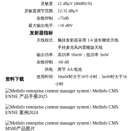
灵敏度 :
12 dBμV (80dBS/N)
灵敏度调节范围 :
12-32 dBμV
杂散抑制 :
≥75dB
最大输出电平 :
+10 dBV
发射器指标
天线程式 :
佩挂发射器采用 1/4 波长鞭状天线
手持麦克风内置螺旋天线
输出功率 :
高功率 10mW；低功率 3mW
杂散抑制 :
-60 dB
供电 :
两节 AA 电池
使用时间 :
10mW时大于10个小时，3mW时大于16
资料下载
小时
ENNE 产品手册2025
ENNE 案例2024
M500产品图片