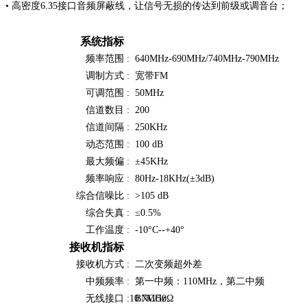
• 高密度6.35接口音频屏蔽线，让信号无损的传达到前级或调音台；
系统指标
频率范围 :
640MHz-690MHz/740MHz-790MHz
调制方式 :
宽带FM
可调范围 :
50MHz
信道数目 :
200
信道间隔 :
250KHz
动态范围 :
100 dB
最大频偏 :
±45KHz
频率响应 :
80Hz-18KHz(±3dB)
综合信噪比 :
>105 dB
综合失真 :
≤0.5%
工作温度 :
-10°C--+40°
接收机指标
接收机方式 :
二次变频超外差
中频频率 :
第一中频：110MHz，第二中频
无线接口 :
10.7MHz
BNC/50Ω