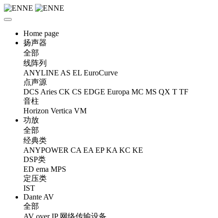
Home page
扬声器
全部
线阵列
ANYLINE
AS
EL
EuroCurve
点声源
DCS
Aries
CK
CS
EDGE
Europa
MC
MS
QX
T
TF
音柱
Horizon
Vertica
VM
功放
全部
经典类
ANYPOWER
CA
EA
EP
KA
KC
KE
DSP类
ED
ema
MPS
定压类
IST
Dante AV
全部
AV over IP 网络传输设备