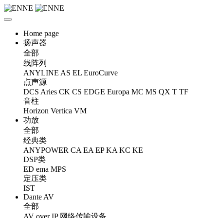
Home page
扬声器
全部
线阵列
ANYLINE
AS
EL
EuroCurve
点声源
DCS
Aries
CK
CS
EDGE
Europa
MC
MS
QX
T
TF
音柱
Horizon
Vertica
VM
功放
全部
经典类
ANYPOWER
CA
EA
EP
KA
KC
KE
DSP类
ED
ema
MPS
定压类
IST
Dante AV
全部
AV over IP 网络传输设备