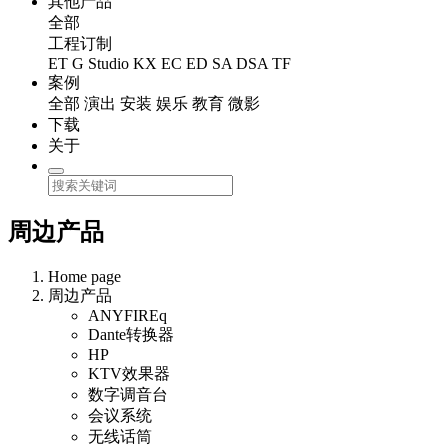
其他产品
全部
工程订制
ET
G Studio
KX
EC
ED
SA
DSA
TF
案例
全部
演出
安装
娱乐
教育
微影
下载
关于
周边产品
Home page
周边产品
ANYFIREq
Dante转换器
HP
KTV效果器
数字调音台
会议系统
无线话筒