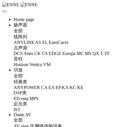
Home page
扬声器
全部
线阵列
ANYLINE
AS
EL
EuroCurve
点声源
DCS
Aries
CK
CS
EDGE
Europa
MC
MS
QX
T
TF
音柱
Horizon
Vertica
VM
功放
全部
经典类
ANYPOWER
CA
EA
EP
KA
KC
KE
DSP类
ED
ema
MPS
定压类
IST
Dante AV
全部
AV over IP 网络传输设备