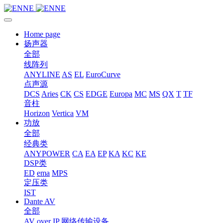
Home page
扬声器
全部
线阵列
ANYLINE
AS
EL
EuroCurve
点声源
DCS
Aries
CK
CS
EDGE
Europa
MC
MS
QX
T
TF
音柱
Horizon
Vertica
VM
功放
全部
经典类
ANYPOWER
CA
EA
EP
KA
KC
KE
DSP类
ED
ema
MPS
定压类
IST
Dante AV
全部
AV over IP 网络传输设备