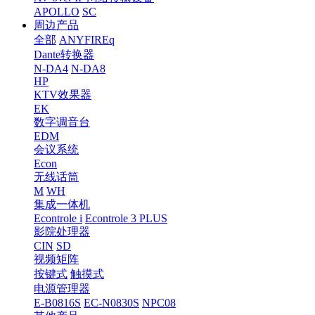
APOLLO
SC
周边产品
全部
ANYFIREq
Dante转换器
N-DA4
N-DA8
HP
KTV效果器
EK
数字调音台
EDM
会议系统
Econ
无线话筒
M
WH
集成一体机
Econtrole i
Econtrole 3 PLUS
影院处理器
CIN
SD
视频矩阵
按键式
触摸式
电源管理器
E-B0816S
EC-N0830S
NPC08