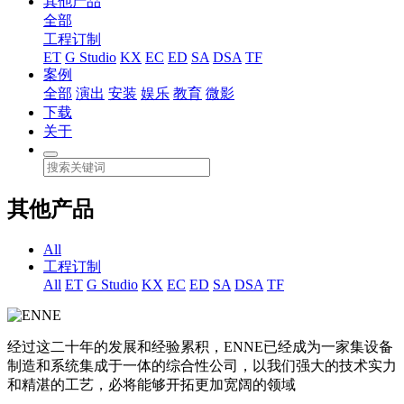
其他产品
全部
工程订制
ET
G Studio
KX
EC
ED
SA
DSA
TF
案例
全部
演出
安装
娱乐
教育
微影
下载
关于
其他产品
All
工程订制
All
ET
G Studio
KX
EC
ED
SA
DSA
TF
经过这二十年的发展和经验累积，ENNE已经成为一家集设备
制造和系统集成于一体的综合性公司，以我们强大的技术实力
和精湛的工艺，必将能够开拓更加宽阔的领域