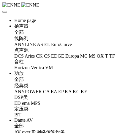
Home page
扬声器
全部
线阵列
ANYLINE
AS
EL
EuroCurve
点声源
DCS
Aries
CK
CS
EDGE
Europa
MC
MS
QX
T
TF
音柱
Horizon
Vertica
VM
功放
全部
经典类
ANYPOWER
CA
EA
EP
KA
KC
KE
DSP类
ED
ema
MPS
定压类
IST
Dante AV
全部
AV over IP 网络传输设备