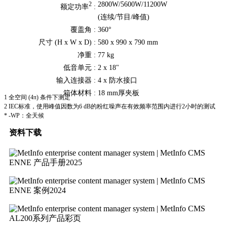
2800W/5600W/11200W
2
额定功率
:
(连续/节目/峰值)
覆盖角 :
360°
尺寸 (H x W x D) :
580 x 990 x 790 mm
净重 :
77 kg
低音单元 :
2 x 18"
输入连接器 :
4 x 防水接口
箱体材料 :
18 mm厚夹板
1 全空间 (4π) 条件下测定
2 IEC标准，使用峰值因数为6 dB的粉红噪声在有效频率范围内进行2小时的测试
* -WP：全天候
资料下载
ENNE 产品手册2025
ENNE 案例2024
AL200系列产品彩页