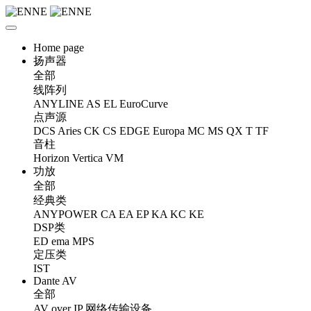
Home page
扬声器
全部
线阵列
ANYLINE
AS
EL
EuroCurve
点声源
DCS
Aries
CK
CS
EDGE
Europa
MC
MS
QX
T
TF
音柱
Horizon
Vertica
VM
功放
全部
经典类
ANYPOWER
CA
EA
EP
KA
KC
KE
DSP类
ED
ema
MPS
定压类
IST
Dante AV
全部
AV over IP 网络传输设备