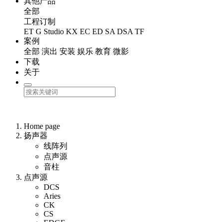
其他产品
全部
工程订制
ET
G Studio
KX
EC
ED
SA
DSA
TF
案例
全部
演出
安装
娱乐
教育
微影
下载
关于
Home page
扬声器
线阵列
点声源
音柱
点声源
DCS
Aries
CK
CS