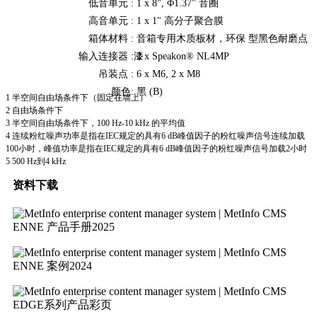
低音单元 :
1 x 8", Φ1.37" 音圈
高音单元 :
1 x 1" 高分子聚合膜
箱体材料 :
音箱专用木质板材，环保 型黑色耐磨点
输入连接器 :
漆
2 x Speakon® NL4MP
吊装点 :
6 x M6, 2 x M8
颜色:
黑 (B)
1 半空间自由场条件下（固定在墙上）
2 自由场条件下
3 半空间自由场条件下，100 Hz-10 kHz 的平均值
4 连续粉红噪声功率是指在IEC规定的具有6 dB峰值因子的粉红噪声信号连续加载
100小时，峰值功率是指在IEC规定的具有6 dB峰值因子的粉红噪声信号加载2小时
5 500 Hz到4 kHz
资料下载
ENNE 产品手册2025
ENNE 案例2024
EDGE系列产品彩页