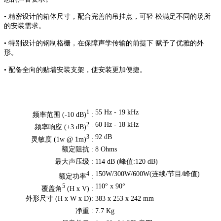
• 精密设计的箱体尺寸，配合完善的吊挂点，可轻 松满足不同的场所
的安装需求。
• 特别设计的钢制格栅，在保障声学传输的前提下 赋予了优雅的外
形。
• 配备全向的贴墙安装支架，使安装更加便捷。
55 Hz - 19 kHz
1
频率范围 (-10 dB)
:
60 Hz - 18 kHz
2
频率响应 (±3 dB)
:
92 dB
3
灵敏度 (1w @ 1m)
:
额定阻抗 :
8 Ohms
最大声压级 :
114 dB (峰值:120 dB)
150W/300W/600W(连续/节目/峰值)
4
额定功率
:
110° x 90°
5
覆盖角
(H x V) :
外形尺寸 (H x W x D):
383 x 253 x 242 mm
净重 :
7.7 Kg