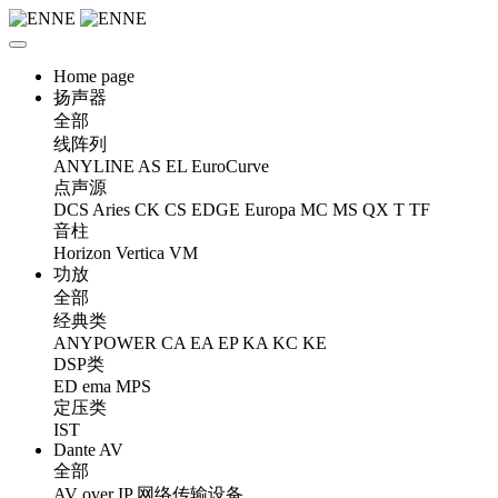
Home page
扬声器
全部
线阵列
ANYLINE
AS
EL
EuroCurve
点声源
DCS
Aries
CK
CS
EDGE
Europa
MC
MS
QX
T
TF
音柱
Horizon
Vertica
VM
功放
全部
经典类
ANYPOWER
CA
EA
EP
KA
KC
KE
DSP类
ED
ema
MPS
定压类
IST
Dante AV
全部
AV over IP 网络传输设备