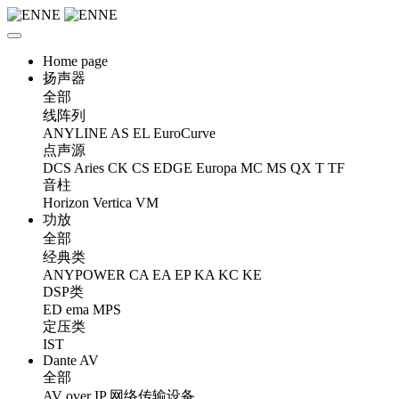
Home page
扬声器
全部
线阵列
ANYLINE
AS
EL
EuroCurve
点声源
DCS
Aries
CK
CS
EDGE
Europa
MC
MS
QX
T
TF
音柱
Horizon
Vertica
VM
功放
全部
经典类
ANYPOWER
CA
EA
EP
KA
KC
KE
DSP类
ED
ema
MPS
定压类
IST
Dante AV
全部
AV over IP 网络传输设备