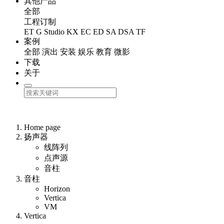
其他产品
全部
工程订制
ET
G Studio
KX
EC
ED
SA
DSA
TF
案例
全部
演出
安装
娱乐
教育
微影
下载
关于
Home page
扬声器
线阵列
点声源
音柱
音柱
Horizon
Vertica
VM
Vertica