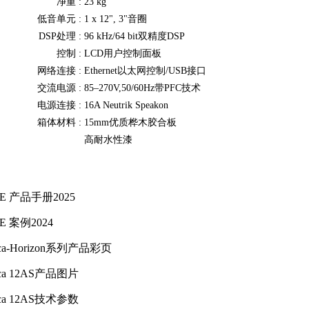
净重 :
23 kg
低音单元 :
1 x 12", 3"音圈
DSP处理 :
96 kHz/64 bit双精度DSP
控制 :
LCD用户控制面板
网络连接 :
Ethernet以太网控制/USB接口
交流电源 :
85–270V,50/60Hz带PFC技术
电源连接 :
16A Neutrik Speakon
箱体材料 :
15mm优质桦木胶合板
高耐水性漆
E 产品手册2025
E 案例2024
tica-Horizon系列产品彩页
tica 12AS产品图片
tica 12AS技术参数