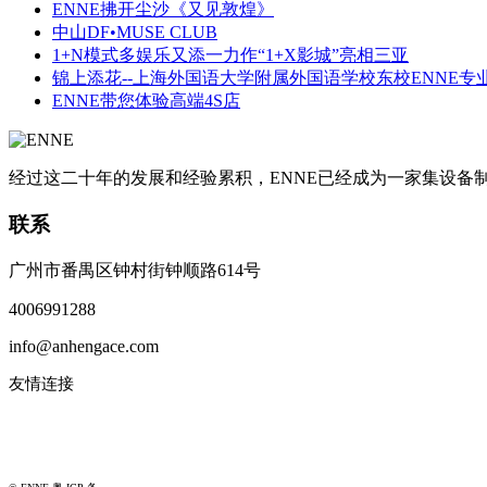
ENNE拂开尘沙《又见敦煌》
中山DF•MUSE CLUB
1+N模式多娱乐又添一力作“1+X影城”亮相三亚
锦上添花--上海外国语大学附属外国语学校东校ENNE专
ENNE带您体验高端4S店
经过这二十年的发展和经验累积，ENNE已经成为一家集设
联系
广州市番禺区钟村街钟顺路614号
4006991288
info@anhengace.com
友情连接
www.enneinc.com
www.acehk.com