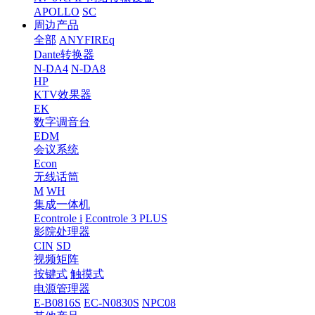
APOLLO
SC
周边产品
全部
ANYFIREq
Dante转换器
N-DA4
N-DA8
HP
KTV效果器
EK
数字调音台
EDM
会议系统
Econ
无线话筒
M
WH
集成一体机
Econtrole i
Econtrole 3 PLUS
影院处理器
CIN
SD
视频矩阵
按键式
触摸式
电源管理器
E-B0816S
EC-N0830S
NPC08