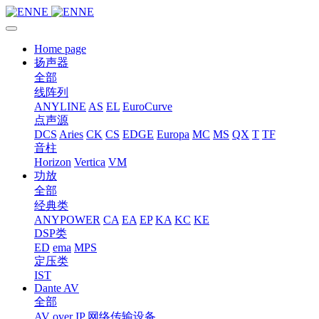
Home page
扬声器
全部
线阵列
ANYLINE
AS
EL
EuroCurve
点声源
DCS
Aries
CK
CS
EDGE
Europa
MC
MS
QX
T
TF
音柱
Horizon
Vertica
VM
功放
全部
经典类
ANYPOWER
CA
EA
EP
KA
KC
KE
DSP类
ED
ema
MPS
定压类
IST
Dante AV
全部
AV over IP 网络传输设备