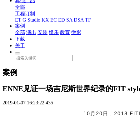
其他产品
全部
工程订制
ET
G Studio
KX
EC
ED
SA
DSA
TF
案例
全部
演出
安装
娱乐
教育
微影
下载
关于
案例
ENNE见证一场吉尼斯世界纪录的FIT styl
2019-01-07 16:23:22
435
10月20日，2018