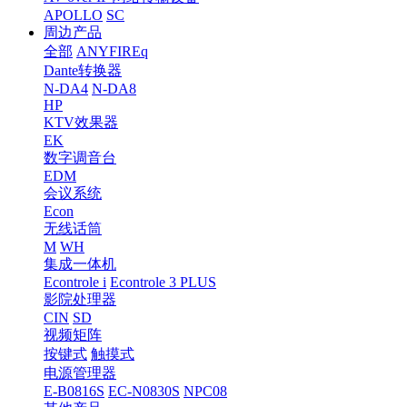
APOLLO
SC
周边产品
全部
ANYFIREq
Dante转换器
N-DA4
N-DA8
HP
KTV效果器
EK
数字调音台
EDM
会议系统
Econ
无线话筒
M
WH
集成一体机
Econtrole i
Econtrole 3 PLUS
影院处理器
CIN
SD
视频矩阵
按键式
触摸式
电源管理器
E-B0816S
EC-N0830S
NPC08