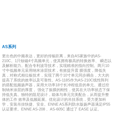
AS系列
更出色的中频表达，更好的传输距离，来自AS家族中的AS‐
210C。1只钕磁4寸高频单元，使其拥有极高的转换效率、 瞬态以
及解析能力。配合专利波导技术，实现精准的指向控制。两只10
寸中低频单元采用纳米涂层技术，有效提升震 膜强度，降低失
真，对称式相位板技术，实现了两个10寸单元同步耦合，大大的
提高了系统的效率以及可靠性。AS‐118S作为AS‐210C线性阵列
的搭配低频扬声器，采用大功率18寸长冲程低音的单元。通过控
制纳米涂层的厚度， 强化了振膜的刚性，使其在大功率状态下保
持低失真。独特的阻尼设计，箱体与单元完美配合，从而提升整
体的工作 效率及低频延展。优化设计的吊挂系统，受力更加科
学，安装吊挂快捷、安全。ENNE AS系列防水版扬声器满足IP55
认证要求。ENNE AS‐208 、AS‐605C 通过了 EASE 认证。