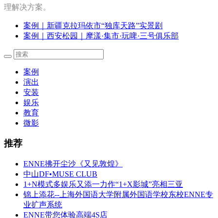
理解决方案。
案例｜新疆克拉玛依市“独库天路”实景剧
案例｜西安松园｜摩漾·集市·玩啤·三号俱乐部
案例
演出
安装
娱乐
教育
微影
推荐
ENNE拂开尘沙《又见敦煌》
中山DF•MUSE CLUB
1+N模式多娱乐又添一力作“1+X影城”亮相三亚
锦上添花--上海外国语大学附属外国语学校东校ENNE专
业扩声系统
ENNE带您体验高端4S店