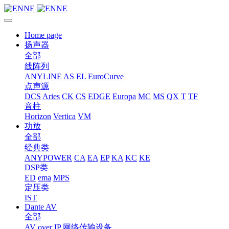
Home page
扬声器
全部
线阵列
ANYLINE
AS
EL
EuroCurve
点声源
DCS
Aries
CK
CS
EDGE
Europa
MC
MS
QX
T
TF
音柱
Horizon
Vertica
VM
功放
全部
经典类
ANYPOWER
CA
EA
EP
KA
KC
KE
DSP类
ED
ema
MPS
定压类
IST
Dante AV
全部
AV over IP 网络传输设备