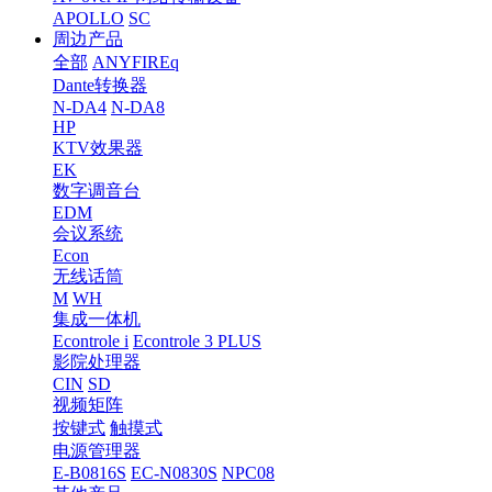
APOLLO
SC
周边产品
全部
ANYFIREq
Dante转换器
N-DA4
N-DA8
HP
KTV效果器
EK
数字调音台
EDM
会议系统
Econ
无线话筒
M
WH
集成一体机
Econtrole i
Econtrole 3 PLUS
影院处理器
CIN
SD
视频矩阵
按键式
触摸式
电源管理器
E-B0816S
EC-N0830S
NPC08