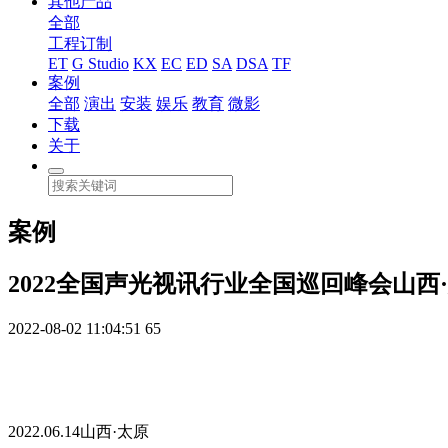
其他产品
全部
工程订制
ET
G Studio
KX
EC
ED
SA
DSA
TF
案例
全部
演出
安装
娱乐
教育
微影
下载
关于
案例
2022全国声光视讯行业全国巡回峰会山西
2022-08-02 11:04:51
65
2022.06.14山西·太原