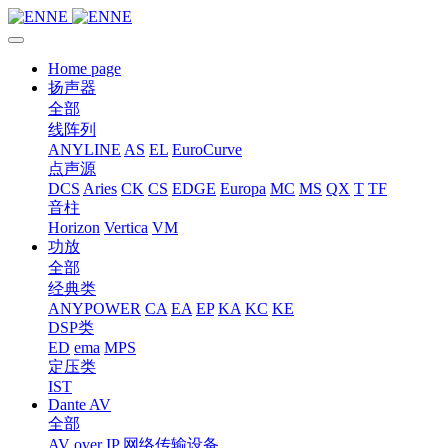
Home page
扬声器
全部
线阵列
ANYLINE
AS
EL
EuroCurve
点声源
DCS
Aries
CK
CS
EDGE
Europa
MC
MS
QX
T
TF
音柱
Horizon
Vertica
VM
功放
全部
经典类
ANYPOWER
CA
EA
EP
KA
KC
KE
DSP类
ED
ema
MPS
定压类
IST
Dante AV
全部
AV over IP 网络传输设备