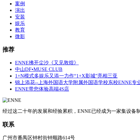
案例
演出
安装
娱乐
教育
微影
推荐
ENNE拂开尘沙《又见敦煌》
中山DF•MUSE CLUB
1+N模式多娱乐又添一力作“1+X影城”亮相三亚
锦上添花--上海外国语大学附属外国语学校东校ENNE专
ENNE带您体验高端4S店
经过这二十年的发展和经验累积，ENNE已经成为一家集设
联系
广州市番禺区钟村街钟顺路614号