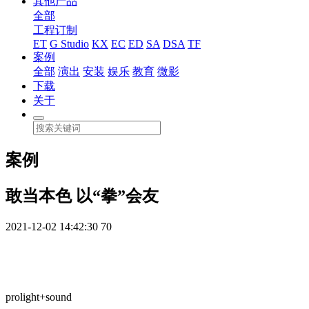
其他产品
全部
工程订制
ET
G Studio
KX
EC
ED
SA
DSA
TF
案例
全部
演出
安装
娱乐
教育
微影
下载
关于
案例
敢当本色 以“拳”会友
2021-12-02 14:42:30
70
prolight+sound