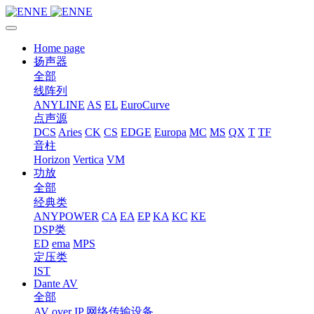
Home page
扬声器
全部
线阵列
ANYLINE
AS
EL
EuroCurve
点声源
DCS
Aries
CK
CS
EDGE
Europa
MC
MS
QX
T
TF
音柱
Horizon
Vertica
VM
功放
全部
经典类
ANYPOWER
CA
EA
EP
KA
KC
KE
DSP类
ED
ema
MPS
定压类
IST
Dante AV
全部
AV over IP 网络传输设备