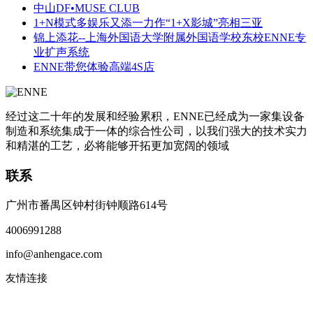
中山DF•MUSE CLUB
1+N模式多娱乐又添一力作“1+X影城”亮相三亚
锦上添花--上海外国语大学附属外国语学校东校ENNE专
业扩声系统
ENNE带您体验高端4S店
经过这二十年的发展和经验累积，ENNE已经成为一家集设备
制造和系统集成于一体的综合性公司，以我们强大的技术实力
和精湛的工艺，必将能够开拓更加宽阔的领域
联系
广州市番禺区钟村街钟顺路614号
4006991288
info@anhengace.com
友情连接
www.enneinc.com