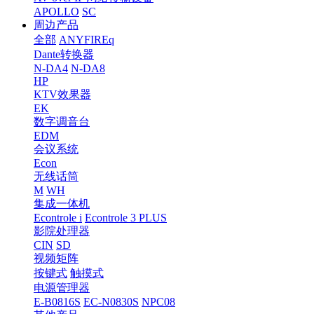
APOLLO
SC
周边产品
全部
ANYFIREq
Dante转换器
N-DA4
N-DA8
HP
KTV效果器
EK
数字调音台
EDM
会议系统
Econ
无线话筒
M
WH
集成一体机
Econtrole i
Econtrole 3 PLUS
影院处理器
CIN
SD
视频矩阵
按键式
触摸式
电源管理器
E-B0816S
EC-N0830S
NPC08