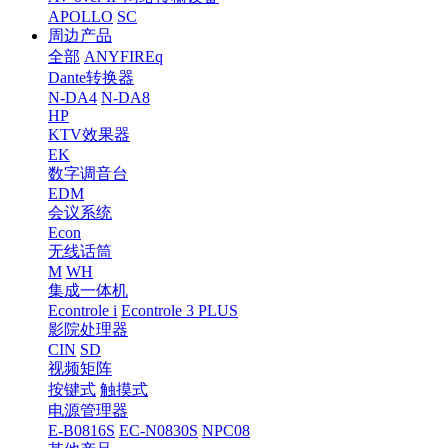
APOLLO
SC
周边产品
全部
ANYFIREq
Dante转换器
N-DA4
N-DA8
HP
KTV效果器
EK
数字调音台
EDM
会议系统
Econ
无线话筒
M
WH
集成一体机
Econtrole i
Econtrole 3 PLUS
影院处理器
CIN
SD
视频矩阵
按键式
触摸式
电源管理器
E-B0816S
EC-N0830S
NPC08