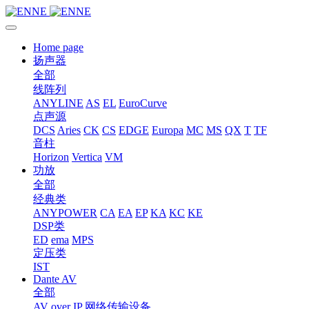
Home page
扬声器
全部
线阵列
ANYLINE
AS
EL
EuroCurve
点声源
DCS
Aries
CK
CS
EDGE
Europa
MC
MS
QX
T
TF
音柱
Horizon
Vertica
VM
功放
全部
经典类
ANYPOWER
CA
EA
EP
KA
KC
KE
DSP类
ED
ema
MPS
定压类
IST
Dante AV
全部
AV over IP 网络传输设备