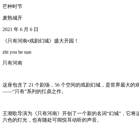
芒种时节
麦熟城开
2021 年 6 月 6 日
《只有河南•戏剧幻城》盛大开园！
zhi you he nan
只有河南
这座包含了 21 个剧场，56 个空间的戏剧幻城，是世界最
——“只有”系列的扛鼎之作。
王潮歌导演为《只有河南》开创了一个新的名词“幻城”，它
六色的灯光，也有随处可闻悦耳动听的声音。