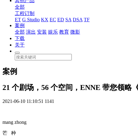
其他产品
全部
工程订制
ET
G Studio
KX
EC
ED
SA
DSA
TF
案例
全部
演出
安装
娱乐
教育
微影
下载
关于
案例
21 个剧场，56 个空间，ENNE 带您领
2021-06-10 11:10:51
1141
mang zhong
芒 种