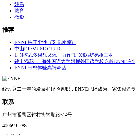
娱乐
教育
微影
推荐
ENNE拂开尘沙《又见敦煌》
中山DF•MUSE CLUB
1+N模式多娱乐又添一力作“1+X影城”亮相三亚
锦上添花--上海外国语大学附属外国语学校东校ENNE专
ENNE带您体验高端4S店
经过这二十年的发展和经验累积，ENNE已经成为一家集设
联系
广州市番禺区钟村街钟顺路614号
4006991288