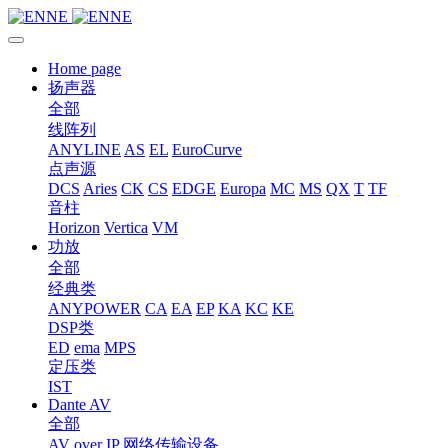
Home page
扬声器
全部
线阵列
ANYLINE
AS
EL
EuroCurve
点声源
DCS
Aries
CK
CS
EDGE
Europa
MC
MS
QX
T
TF
音柱
Horizon
Vertica
VM
功放
全部
经典类
ANYPOWER
CA
EA
EP
KA
KC
KE
DSP类
ED
ema
MPS
定压类
IST
Dante AV
全部
AV over IP 网络传输设备