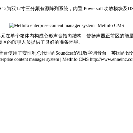
 A12为双12寸三分频有源阵列系统，内置 Powersoft 功放模块及D
，三个单元在单个箱体内构成心形声音指向结构，使扬声器正前区的
场区的演职人员提供了良好的准备环境。
音台使用了安恒利总代理的SoundcraftVi1数字调音台，英
http://www.enneinc.co