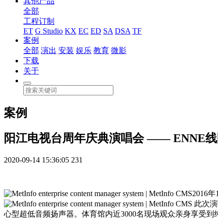
其他产品
全部
工程订制
ET
G Studio
KX
EC
ED
SA
DSA
TF
案例
全部
演出
安装
娱乐
教育
微影
下载
关于
案例
阳江电视台周年庆典演唱会 —— ENN
2020-09-14 15:36:05
231
201
此次演唱
心型超低音频扬声器。体育馆内近3000名现场观众亲身享受