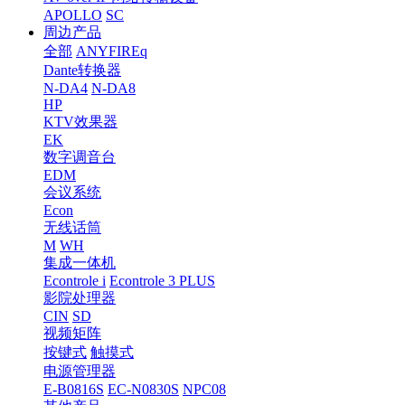
APOLLO
SC
周边产品
全部
ANYFIREq
Dante转换器
N-DA4
N-DA8
HP
KTV效果器
EK
数字调音台
EDM
会议系统
Econ
无线话筒
M
WH
集成一体机
Econtrole i
Econtrole 3 PLUS
影院处理器
CIN
SD
视频矩阵
按键式
触摸式
电源管理器
E-B0816S
EC-N0830S
NPC08