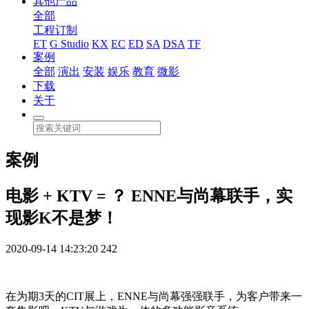
其他产品
全部
工程订制
ET
G Studio
KX
EC
ED
SA
DSA
TF
案例
全部
演出
安装
娱乐
教育
微影
下载
关于
案例
电影 + KTV = ？ ENNE与尚幕联手，实
现影K不是梦！
2020-09-14 14:23:20
242
在为期3天的CIT展上，ENNE与尚幕强强联手，为客户带来一