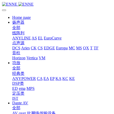
Home page
扬声器
全部
线阵列
ANYLINE
AS
EL
EuroCurve
点声源
DCS
Aries
CK
CS
EDGE
Europa
MC
MS
QX
T
TF
音柱
Horizon
Vertica
VM
功放
全部
经典类
ANYPOWER
CA
EA
EP
KA
KC
KE
DSP类
ED
ema
MPS
定压类
IST
Dante AV
全部
AV over IP 网络传输设备