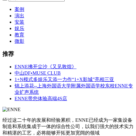
案例
演出
安装
娱乐
教育
微影
推荐
ENNE拂开尘沙《又见敦煌》
中山DF•MUSE CLUB
1+N模式多娱乐又添一力作“1+X影城”亮相三亚
锦上添花--上海外国语大学附属外国语学校东校ENNE专
业扩声系统
ENNE带您体验高端4S店
经过这二十年的发展和经验累积，ENNE已经成为一家集设备
制造和系统集成于一体的综合性公司，以我们强大的技术实力
和精湛的工艺，必将能够开拓更加宽阔的领域