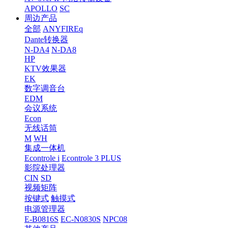
APOLLO
SC
周边产品
全部
ANYFIREq
Dante转换器
N-DA4
N-DA8
HP
KTV效果器
EK
数字调音台
EDM
会议系统
Econ
无线话筒
M
WH
集成一体机
Econtrole i
Econtrole 3 PLUS
影院处理器
CIN
SD
视频矩阵
按键式
触摸式
电源管理器
E-B0816S
EC-N0830S
NPC08