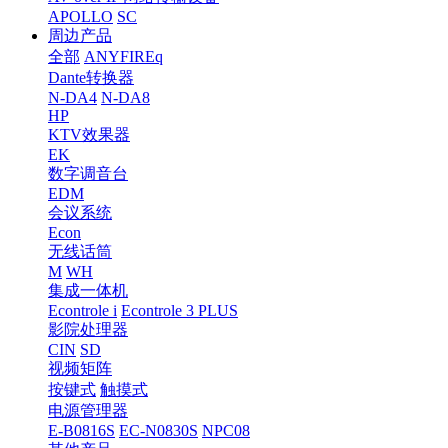
APOLLO
SC
周边产品
全部
ANYFIREq
Dante转换器
N-DA4
N-DA8
HP
KTV效果器
EK
数字调音台
EDM
会议系统
Econ
无线话筒
M
WH
集成一体机
Econtrole i
Econtrole 3 PLUS
影院处理器
CIN
SD
视频矩阵
按键式
触摸式
电源管理器
E-B0816S
EC-N0830S
NPC08