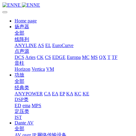
Home page
扬声器
全部
线阵列
ANYLINE
AS
EL
EuroCurve
点声源
DCS
Aries
CK
CS
EDGE
Europa
MC
MS
QX
T
TF
音柱
Horizon
Vertica
VM
功放
全部
经典类
ANYPOWER
CA
EA
EP
KA
KC
KE
DSP类
ED
ema
MPS
定压类
IST
Dante AV
全部
AV over IP 网络传输设备