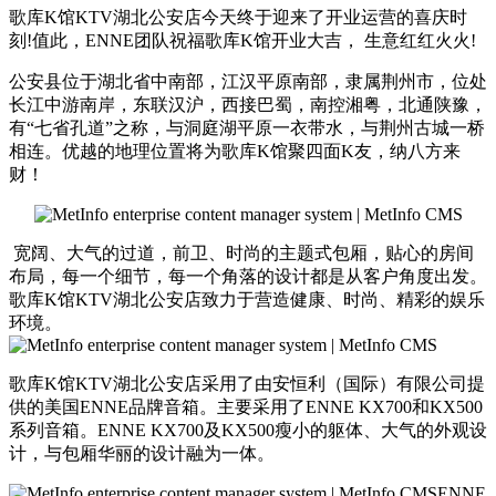
歌库K馆KTV湖北公安店今天终于迎来了开业运营的喜庆时
刻!值此，ENNE团队祝福歌库K馆开业大吉， 生意红红火火!
公安县位于湖北省中南部，江汉平原南部，隶属荆州市，位处
长江中游南岸，东联汉沪，西接巴蜀，南控湘粤，北通陕豫，
有“七省孔道”之称，与洞庭湖平原一衣带水，与荆州古城一桥
相连。优越的地理位置将为歌库K馆聚四面K友，纳八方来
财！
宽阔、大气的过道，前卫、时尚的主题式包厢，贴心的房间
布局，每一个细节，每一个角落的设计都是从客户角度出发。
歌库K馆KTV湖北公安店致力于营造健康、时尚、精彩的娱乐
环境。
歌库K馆KTV湖北公安店采用了由安恒利（国际）有限公司提
供的美国ENNE品牌音箱。主要采用了ENNE KX700和KX500
系列音箱。ENNE KX700及KX500瘦小的躯体、大气的外观设
计，与包厢华丽的设计融为一体。
ENNE