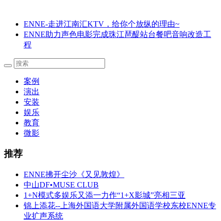
ENNE-走进江南汇KTV，给你个放纵的理由~
ENNE助力声色电影完成珠江琶醍站台餐吧音响改造工
程
案例
演出
安装
娱乐
教育
微影
推荐
ENNE拂开尘沙《又见敦煌》
中山DF•MUSE CLUB
1+N模式多娱乐又添一力作“1+X影城”亮相三亚
锦上添花--上海外国语大学附属外国语学校东校ENNE专
业扩声系统