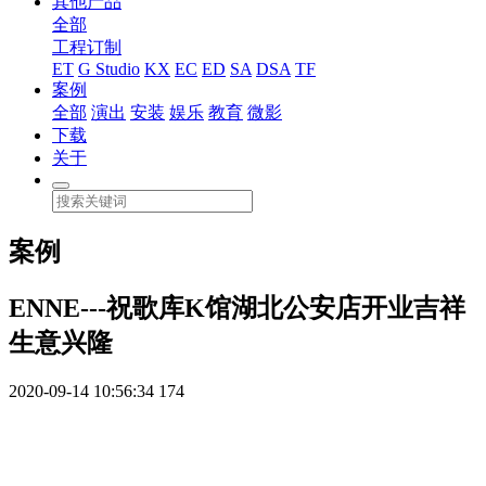
其他产品
全部
工程订制
ET
G Studio
KX
EC
ED
SA
DSA
TF
案例
全部
演出
安装
娱乐
教育
微影
下载
关于
案例
ENNE---祝歌库K馆湖北公安店开业吉祥
生意兴隆
2020-09-14 10:56:34
174