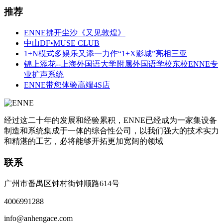
推荐
ENNE拂开尘沙《又见敦煌》
中山DF•MUSE CLUB
1+N模式多娱乐又添一力作“1+X影城”亮相三亚
锦上添花--上海外国语大学附属外国语学校东校ENNE专
业扩声系统
ENNE带您体验高端4S店
经过这二十年的发展和经验累积，ENNE已经成为一家集设备
制造和系统集成于一体的综合性公司，以我们强大的技术实力
和精湛的工艺，必将能够开拓更加宽阔的领域
联系
广州市番禺区钟村街钟顺路614号
4006991288
info@anhengace.com