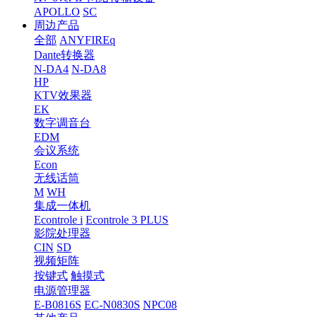
APOLLO
SC
周边产品
全部
ANYFIREq
Dante转换器
N-DA4
N-DA8
HP
KTV效果器
EK
数字调音台
EDM
会议系统
Econ
无线话筒
M
WH
集成一体机
Econtrole i
Econtrole 3 PLUS
影院处理器
CIN
SD
视频矩阵
按键式
触摸式
电源管理器
E-B0816S
EC-N0830S
NPC08