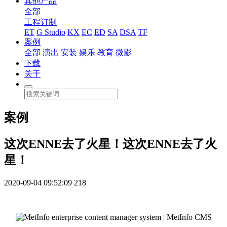
其他产品
全部
工程订制
ET
G Studio
KX
EC
ED
SA
DSA
TF
案例
全部
演出
安装
娱乐
教育
微影
下载
关于
案例
这次ENNE去了火星！这次ENNE去了火
星！
2020-09-04 09:52:09
218