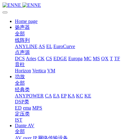
Home page
扬声器
全部
线阵列
ANYLINE
AS
EL
EuroCurve
点声源
DCS
Aries
CK
CS
EDGE
Europa
MC
MS
QX
T
TF
音柱
Horizon
Vertica
VM
功放
全部
经典类
ANYPOWER
CA
EA
EP
KA
KC
KE
DSP类
ED
ema
MPS
定压类
IST
Dante AV
全部
AV over IP 网络传输设备