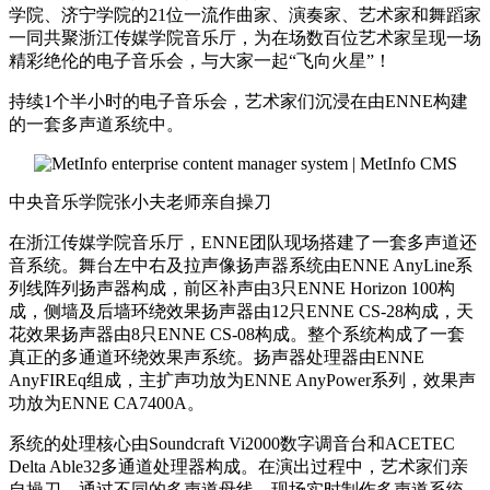
学院、济宁学院的21位一流作曲家、演奏家、艺术家和舞蹈家
一同共聚浙江传媒学院音乐厅，为在场数百位艺术家呈现一场
精彩绝伦的电子音乐会，与大家一起“飞向火星”！
持续1个半小时的电子音乐会，艺术家们沉浸在由ENNE构建
的一套多声道系统中。
中央音乐学院张小夫老师亲自操刀
在浙江传媒学院音乐厅，ENNE团队现场搭建了一套多声道还
音系统。舞台左中右及拉声像扬声器系统由ENNE AnyLine系
列线阵列扬声器构成，前区补声由3只ENNE Horizon 100构
成，侧墙及后墙环绕效果扬声器由12只ENNE CS-28构成，天
花效果扬声器由8只ENNE CS-08构成。整个系统构成了一套
真正的多通道环绕效果声系统。扬声器处理器由ENNE
AnyFIREq组成，主扩声功放为ENNE AnyPower系列，效果声
功放为ENNE CA7400A。
系统的处理核心由Soundcraft Vi2000数字调音台和ACETEC
Delta Able32多通道处理器构成。在演出过程中，艺术家们亲
自操刀，通过不同的多声道母线，现场实时制作多声道系统，