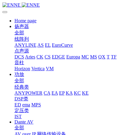
Home page
扬声器
全部
线阵列
ANYLINE
AS
EL
EuroCurve
点声源
DCS
Aries
CK
CS
EDGE
Europa
MC
MS
QX
T
TF
音柱
Horizon
Vertica
VM
功放
全部
经典类
ANYPOWER
CA
EA
EP
KA
KC
KE
DSP类
ED
ema
MPS
定压类
IST
Dante AV
全部
AV over IP 网络传输设备