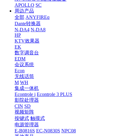
APOLLO
SC
周边产品
全部
ANYFIREq
Dante转换器
N-DA4
N-DA8
HP
KTV效果器
EK
数字调音台
EDM
会议系统
Econ
无线话筒
M
WH
集成一体机
Econtrole i
Econtrole 3 PLUS
影院处理器
CIN
SD
视频矩阵
按键式
触摸式
电源管理器
E-B0816S
EC-N0830S
NPC08