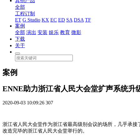
其他产品
全部
工程订制
ET
G Studio
KX
EC
ED
SA
DSA
TF
案例
全部
演出
安装
娱乐
教育
微影
下载
关于
案例
ENNE助力浙江省人民大会堂扩声系统升
2020-09-03 10:09:26
307
浙江省人民大会堂作为浙江省最高级别会议的场所，几乎承接
改造完毕的浙江省人民大会堂举行的。