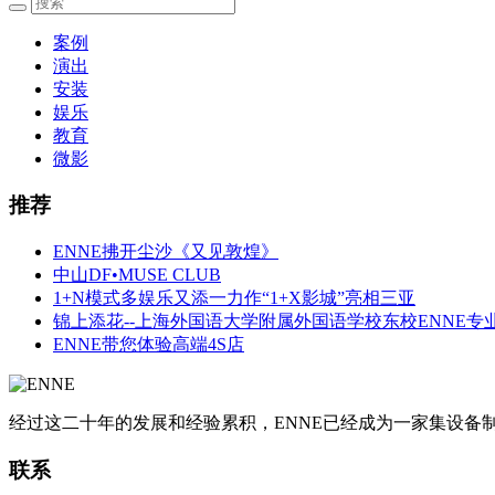
案例
演出
安装
娱乐
教育
微影
推荐
ENNE拂开尘沙《又见敦煌》
中山DF•MUSE CLUB
1+N模式多娱乐又添一力作“1+X影城”亮相三亚
锦上添花--上海外国语大学附属外国语学校东校ENNE专
ENNE带您体验高端4S店
经过这二十年的发展和经验累积，ENNE已经成为一家集设
联系