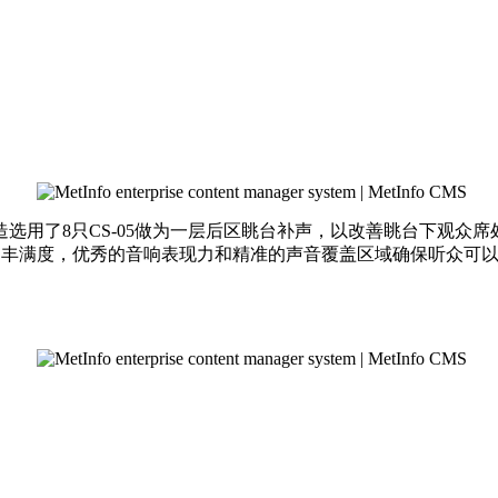
造选用了8只CS-05做为一层后区眺台补声，以改善眺台下观众席
感和丰满度，优秀的音响表现力和精准的声音覆盖区域确保听众可