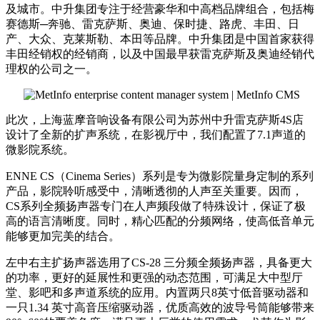
及城市。中升集团专注于经营豪华和中高档品牌组合，包括梅
赛德斯─奔驰、雷克萨斯、奥迪、保时捷、路虎、丰田、日
产、大众、克莱斯勒、本田等品牌。中升集团是中国首家获得
丰田经销权的经销商，以及中国最早获雷克萨斯及奥迪经销代
理权的公司之一。
此次，上海蓝摩音响设备有限公司为苏州中升雷克萨斯4S店
设计了全新的扩声系统，在影视厅中，我们配置了7.1声道的
微影院系统。
ENNE CS（Cinema Series）系列是专为微影院量身定制的系列
产品，影院聆听感受中，清晰透彻的人声至关重要。因而，
CS系列全频扬声器专门在人声频段做了特殊设计，保证了极
高的语言清晰度。同时，精心匹配的分频网络，使高低音单元
能够更加完美的结合。
左中右主扩扬声器选用了CS-28 三分频全频扬声器，具备更大
的功率，更好的延展性和更强的动态范围，可满足大中型厅
堂、影吧和多声道系统的应用。内置两只8英寸低音驱动器和
一只1.34 英寸高音压缩驱动器，优质高效的波导号筒能够带来