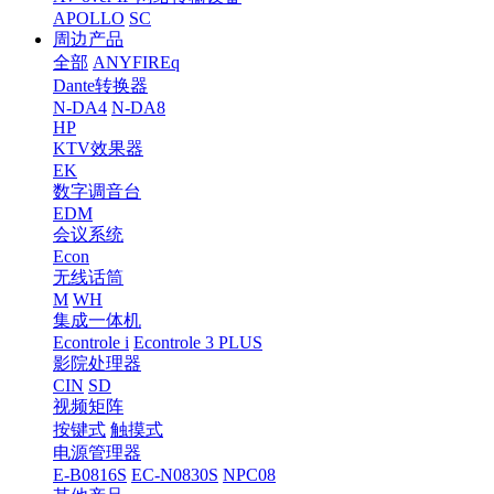
APOLLO
SC
周边产品
全部
ANYFIREq
Dante转换器
N-DA4
N-DA8
HP
KTV效果器
EK
数字调音台
EDM
会议系统
Econ
无线话筒
M
WH
集成一体机
Econtrole i
Econtrole 3 PLUS
影院处理器
CIN
SD
视频矩阵
按键式
触摸式
电源管理器
E-B0816S
EC-N0830S
NPC08