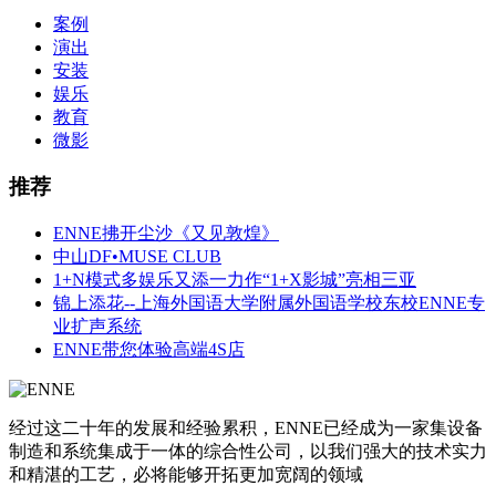
案例
演出
安装
娱乐
教育
微影
推荐
ENNE拂开尘沙《又见敦煌》
中山DF•MUSE CLUB
1+N模式多娱乐又添一力作“1+X影城”亮相三亚
锦上添花--上海外国语大学附属外国语学校东校ENNE专
业扩声系统
ENNE带您体验高端4S店
经过这二十年的发展和经验累积，ENNE已经成为一家集设备
制造和系统集成于一体的综合性公司，以我们强大的技术实力
和精湛的工艺，必将能够开拓更加宽阔的领域