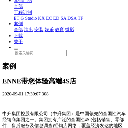
其他产品
全部
工程订制
ET
G Studio
KX
EC
ED
SA
DSA
TF
案例
全部
演出
安装
娱乐
教育
微影
下载
关于
案例
ENNE带您体验高端4S店
2020-09-01 17:30:07
308
中升集团控股有限公司（中升集团）是中国领先的全国性汽车
经销商集团之一。集团拥有广泛的全国性4S (包括销售、零部
件、售后服务及信息调查)经销店网络，覆盖经济发达的地区