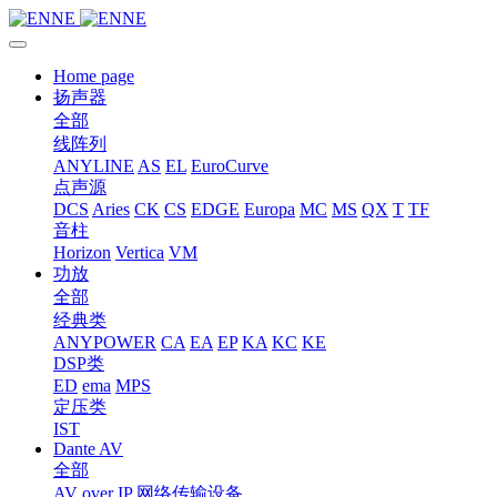
Home page
扬声器
全部
线阵列
ANYLINE
AS
EL
EuroCurve
点声源
DCS
Aries
CK
CS
EDGE
Europa
MC
MS
QX
T
TF
音柱
Horizon
Vertica
VM
功放
全部
经典类
ANYPOWER
CA
EA
EP
KA
KC
KE
DSP类
ED
ema
MPS
定压类
IST
Dante AV
全部
AV over IP 网络传输设备