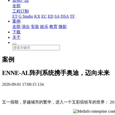
其他产品
全部
工程订制
ET
G Studio
KX
EC
ED
SA
DSA
TF
案例
全部
演出
安装
娱乐
教育
微影
下载
关于
案例
ENNE-AL阵列系统携手奥迪，迈向未来
2020-09-01 17:00:15
134
五一假期，穿越城市的繁华，进入一个五彩缤纷车的世界： 20