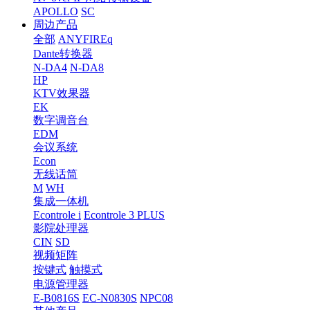
APOLLO
SC
周边产品
全部
ANYFIREq
Dante转换器
N-DA4
N-DA8
HP
KTV效果器
EK
数字调音台
EDM
会议系统
Econ
无线话筒
M
WH
集成一体机
Econtrole i
Econtrole 3 PLUS
影院处理器
CIN
SD
视频矩阵
按键式
触摸式
电源管理器
E-B0816S
EC-N0830S
NPC08