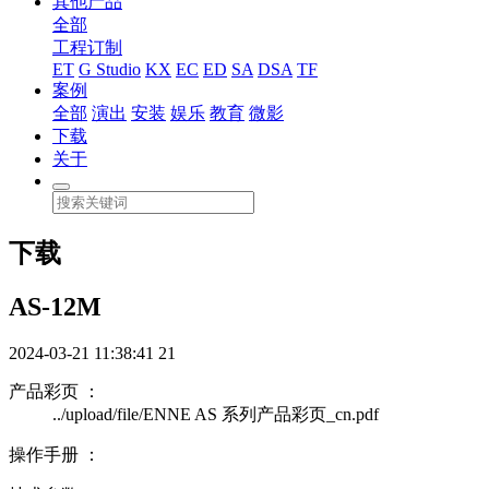
其他产品
全部
工程订制
ET
G Studio
KX
EC
ED
SA
DSA
TF
案例
全部
演出
安装
娱乐
教育
微影
下载
关于
下载
AS-12M
2024-03-21 11:38:41
21
产品彩页 ：
../upload/file/ENNE AS 系列产品彩页_cn.pdf
操作手册 ：