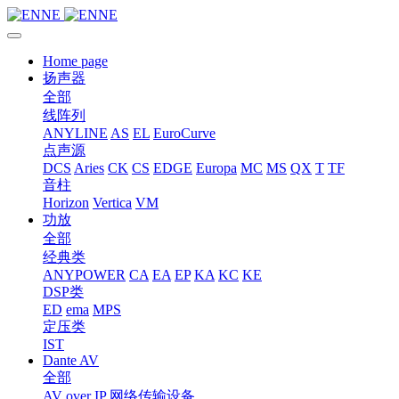
Home page
扬声器
全部
线阵列
ANYLINE
AS
EL
EuroCurve
点声源
DCS
Aries
CK
CS
EDGE
Europa
MC
MS
QX
T
TF
音柱
Horizon
Vertica
VM
功放
全部
经典类
ANYPOWER
CA
EA
EP
KA
KC
KE
DSP类
ED
ema
MPS
定压类
IST
Dante AV
全部
AV over IP 网络传输设备