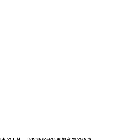
精湛的工艺，必将能够开拓更加宽阔的领域