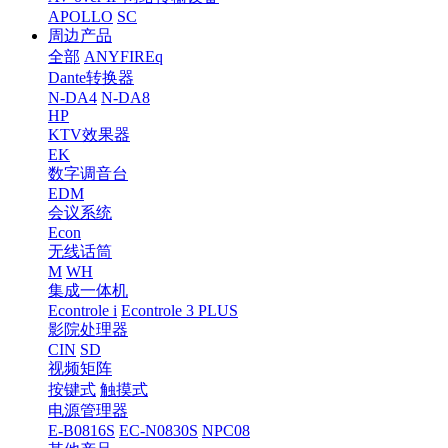
APOLLO
SC
周边产品
全部
ANYFIREq
Dante转换器
N-DA4
N-DA8
HP
KTV效果器
EK
数字调音台
EDM
会议系统
Econ
无线话筒
M
WH
集成一体机
Econtrole i
Econtrole 3 PLUS
影院处理器
CIN
SD
视频矩阵
按键式
触摸式
电源管理器
E-B0816S
EC-N0830S
NPC08