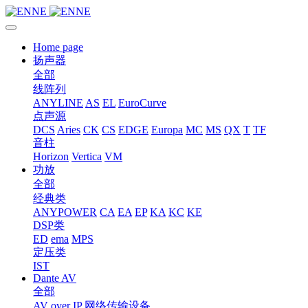
Home page
扬声器
全部
线阵列
ANYLINE
AS
EL
EuroCurve
点声源
DCS
Aries
CK
CS
EDGE
Europa
MC
MS
QX
T
TF
音柱
Horizon
Vertica
VM
功放
全部
经典类
ANYPOWER
CA
EA
EP
KA
KC
KE
DSP类
ED
ema
MPS
定压类
IST
Dante AV
全部
AV over IP 网络传输设备