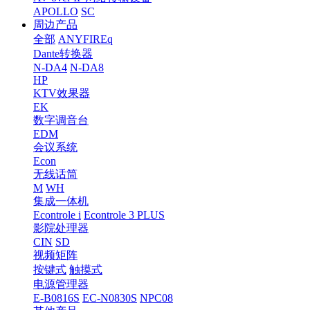
APOLLO
SC
周边产品
全部
ANYFIREq
Dante转换器
N-DA4
N-DA8
HP
KTV效果器
EK
数字调音台
EDM
会议系统
Econ
无线话筒
M
WH
集成一体机
Econtrole i
Econtrole 3 PLUS
影院处理器
CIN
SD
视频矩阵
按键式
触摸式
电源管理器
E-B0816S
EC-N0830S
NPC08