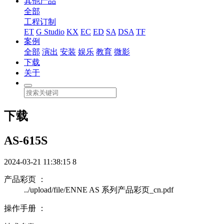
其他产品
全部
工程订制
ET
G Studio
KX
EC
ED
SA
DSA
TF
案例
全部
演出
安装
娱乐
教育
微影
下载
关于
下载
AS-615S
2024-03-21 11:38:15
8
产品彩页 ：
../upload/file/ENNE AS 系列产品彩页_cn.pdf
操作手册 ：