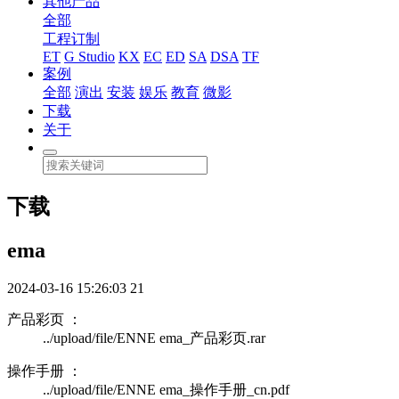
其他产品
全部
工程订制
ET
G Studio
KX
EC
ED
SA
DSA
TF
案例
全部
演出
安装
娱乐
教育
微影
下载
关于
下载
ema
2024-03-16 15:26:03
21
产品彩页 ：
../upload/file/ENNE ema_产品彩页.rar
操作手册 ：
../upload/file/ENNE ema_操作手册_cn.pdf