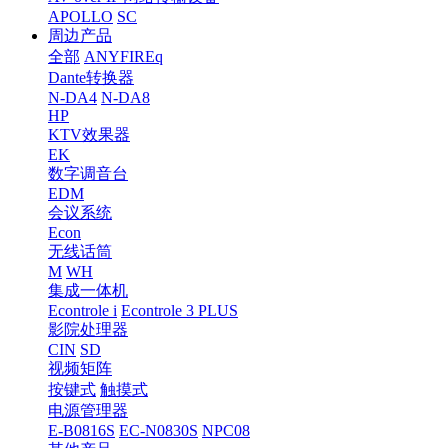
APOLLO
SC
周边产品
全部
ANYFIREq
Dante转换器
N-DA4
N-DA8
HP
KTV效果器
EK
数字调音台
EDM
会议系统
Econ
无线话筒
M
WH
集成一体机
Econtrole i
Econtrole 3 PLUS
影院处理器
CIN
SD
视频矩阵
按键式
触摸式
电源管理器
E-B0816S
EC-N0830S
NPC08