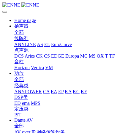
Home page
扬声器
全部
线阵列
ANYLINE
AS
EL
EuroCurve
点声源
DCS
Aries
CK
CS
EDGE
Europa
MC
MS
QX
T
TF
音柱
Horizon
Vertica
VM
功放
全部
经典类
ANYPOWER
CA
EA
EP
KA
KC
KE
DSP类
ED
ema
MPS
定压类
IST
Dante AV
全部
AV over IP 网络传输设备