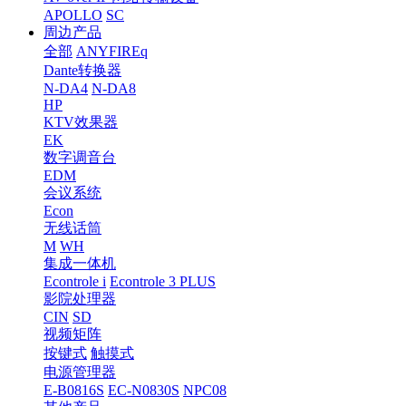
APOLLO
SC
周边产品
全部
ANYFIREq
Dante转换器
N-DA4
N-DA8
HP
KTV效果器
EK
数字调音台
EDM
会议系统
Econ
无线话筒
M
WH
集成一体机
Econtrole i
Econtrole 3 PLUS
影院处理器
CIN
SD
视频矩阵
按键式
触摸式
电源管理器
E-B0816S
EC-N0830S
NPC08