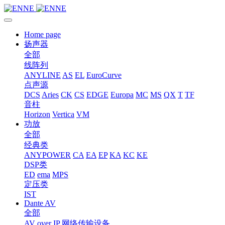
Home page
扬声器
全部
线阵列
ANYLINE
AS
EL
EuroCurve
点声源
DCS
Aries
CK
CS
EDGE
Europa
MC
MS
QX
T
TF
音柱
Horizon
Vertica
VM
功放
全部
经典类
ANYPOWER
CA
EA
EP
KA
KC
KE
DSP类
ED
ema
MPS
定压类
IST
Dante AV
全部
AV over IP 网络传输设备