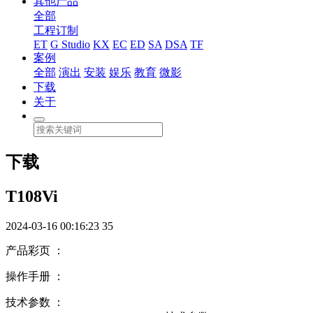
其他产品
全部
工程订制
ET
G Studio
KX
EC
ED
SA
DSA
TF
案例
全部
演出
安装
娱乐
教育
微影
下载
关于
下载
T108Vi
2024-03-16 00:16:23
35
产品彩页 ：
操作手册 ：
技术参数 ：