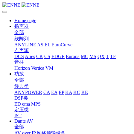
Home page
扬声器
全部
线阵列
ANYLINE
AS
EL
EuroCurve
点声源
DCS
Aries
CK
CS
EDGE
Europa
MC
MS
QX
T
TF
音柱
Horizon
Vertica
VM
功放
全部
经典类
ANYPOWER
CA
EA
EP
KA
KC
KE
DSP类
ED
ema
MPS
定压类
IST
Dante AV
全部
AV over IP 网络传输设备