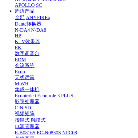
APOLLO
SC
周边产品
全部
ANYFIREq
Dante转换器
N-DA4
N-DA8
HP
KTV效果器
EK
数字调音台
EDM
会议系统
Econ
无线话筒
M
WH
集成一体机
Econtrole i
Econtrole 3 PLUS
影院处理器
CIN
SD
视频矩阵
按键式
触摸式
电源管理器
E-B0816S
EC-N0830S
NPC08