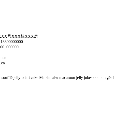
XXX号XXX栋XXX房
13300000000
00 000000
.cn
cn
soufflé jelly-o tart cake Marshmalw macaroon jelly jubes dont dragée 