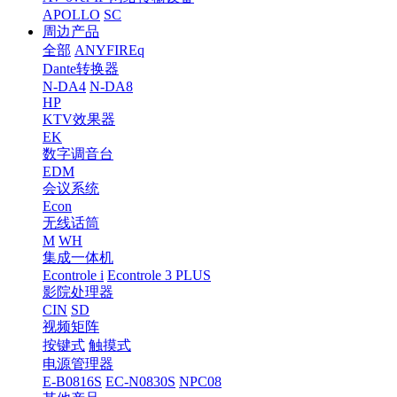
APOLLO
SC
周边产品
全部
ANYFIREq
Dante转换器
N-DA4
N-DA8
HP
KTV效果器
EK
数字调音台
EDM
会议系统
Econ
无线话筒
M
WH
集成一体机
Econtrole i
Econtrole 3 PLUS
影院处理器
CIN
SD
视频矩阵
按键式
触摸式
电源管理器
E-B0816S
EC-N0830S
NPC08