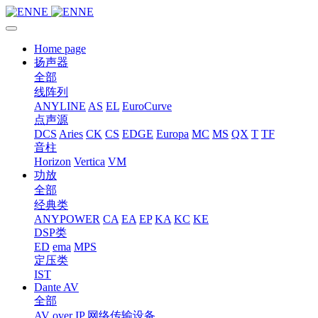
Home page
扬声器
全部
线阵列
ANYLINE
AS
EL
EuroCurve
点声源
DCS
Aries
CK
CS
EDGE
Europa
MC
MS
QX
T
TF
音柱
Horizon
Vertica
VM
功放
全部
经典类
ANYPOWER
CA
EA
EP
KA
KC
KE
DSP类
ED
ema
MPS
定压类
IST
Dante AV
全部
AV over IP 网络传输设备