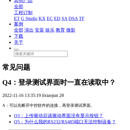
其他产品
全部
工程订制
ET
G Studio
KX
EC
ED
SA
DSA
TF
案例
全部
演出
安装
娱乐
教育
微影
下载
关于
常见问题
Q4：登录测试界面时一直在读取中？
2022-11-16 13:35:19
lixiaojun
28
A：可以先断开中控软件的连接，再登录测试界面。
Q3：上传驱动后该驱动界面没有显示按钮？
Q5：为什么我的RS232/RS485端口无法控制设备？