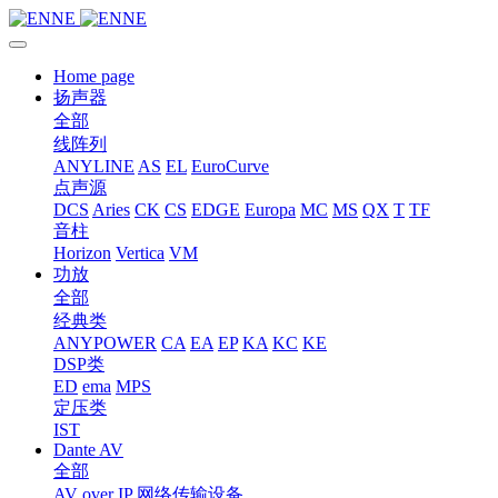
Home page
扬声器
全部
线阵列
ANYLINE
AS
EL
EuroCurve
点声源
DCS
Aries
CK
CS
EDGE
Europa
MC
MS
QX
T
TF
音柱
Horizon
Vertica
VM
功放
全部
经典类
ANYPOWER
CA
EA
EP
KA
KC
KE
DSP类
ED
ema
MPS
定压类
IST
Dante AV
全部
AV over IP 网络传输设备