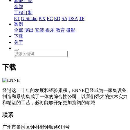
其他产品
全部
工程订制
ET
G Studio
KX
EC
ED
SA
DSA
TF
案例
全部
演出
安装
娱乐
教育
微影
下载
关于
下载
经过这二十年的发展和经验累积，ENNE已经成为一家集设备
制造和系统集成于一体的综合性公司，以我们强大的技术实力
和精湛的工艺，必将能够开拓更加宽阔的领域
联系
广州市番禺区钟村街钟顺路614号