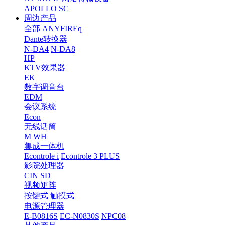
APOLLO
SC
周边产品
全部
ANYFIREq
Dante转换器
N-DA4
N-DA8
HP
KTV效果器
EK
数字调音台
EDM
会议系统
Econ
无线话筒
M
WH
集成一体机
Econtrole i
Econtrole 3 PLUS
影院处理器
CIN
SD
视频矩阵
按键式
触摸式
电源管理器
E-B0816S
EC-N0830S
NPC08